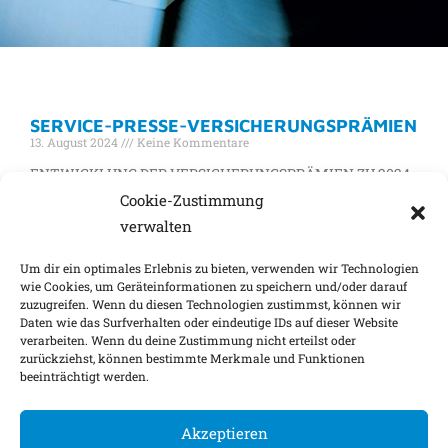
SCHLAGWORT: NEWS-WISMAR
SERVICE-PRESSE-VERSICHERUNGSPRÄMIEN
13. August 2024
Keine Kommentare
ENTWICKLUNG DER VERSICHERUNGSPRÄMIEN ZU 2024
Nachdem zum 01.01.2023 die Prämien zur
Cookie-Zustimmung
Gebäudeversicherung übermäßig stark angestiegen sind
verwalten
(u. a. auf Grund des historisch hohen Baupreisindex), muss
Um dir ein optimales Erlebnis zu bieten, verwenden wir Technologien
Weiterlesen »
wie Cookies, um Geräteinformationen zu speichern und/oder darauf
zuzugreifen. Wenn du diesen Technologien zustimmst, können wir
Daten wie das Surfverhalten oder eindeutige IDs auf dieser Website
verarbeiten. Wenn du deine Zustimmung nicht erteilst oder
Impressum
Nachhaltigkeitsfaktoren
zurückziehst, können bestimmte Merkmale und Funktionen
beeinträchtigt werden.
Datenschutz
Barrierefreiheit
Kontakt
Cookie-Einstellungen
Akzeptieren
©
2026