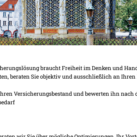
FÜR SIE
cherungslösung braucht Freiheit im Denken und Han
NALYSE BIS LÖSUNG
n, beraten Sie objektiv und ausschließlich an Ihren I
Ihren Versicherungsbestand und bewerten ihn nach d
bedarf
raten wir Sie über mögliche Optimierungen. Ihr Vorte