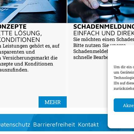
ONZEPTE
SCHADENMELDUN
TTE LÖSUNG,
EINFACH UND DIRE
KONDITIONEN
Sie möchten einen Schade
Bitte nutzen Sie unsere
 Leistungen gehört es, auf
Schadenmeldeformulare fü
nsparenten und
schnelle Bearbeitung.
n Versicherungsmarkt die
nzepte und Konditionen
Um dir ein 
rauszufinden.
um Gerätein
Technologie
IDs auf die
zurückzieh
MEHR
Akze
atenschutz
Barrierefreiheit
Kontakt