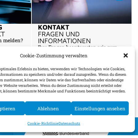
G
KONTAKT
KT
FRAGEN UND
INFORMATIONEN
n melden?
Ihre Fragen beantworten wir gern.
r eine
Cookie-Zustimmung verwalten
optimales Erlebnis zu bieten, verwenden wir Technologien wie Cookies,
formationen zu speichern und/oder darauf zuzugreifen. Wenn du diesen
n zustimmst, können wir Daten wie das Surfverhalten oder eindeutige
ser Website verarbeiten. Wenn du deine Zustimmung nicht erteilst oder
st, können bestimmte Merkmale und Funktionen beeinträchtigt werden.
MEHR
MEHR
ptieren
Ablehnen
Einstellungen ansehen
Cookie-Richtlinie
Datenschutz