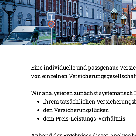
UNSERE ARBEIT 
Eine individuelle und passgenaue Versi
OBJEKTIV VON A
von einzelnen Versicherungsgesellschafte
Wir analysieren zunächst systematisch 
Ihrem tatsächlichen Versicherungs
den Versicherungslücken
dem Preis-Leistungs-Verhältnis
Anhand der Ergebnisse dieser Analyse be